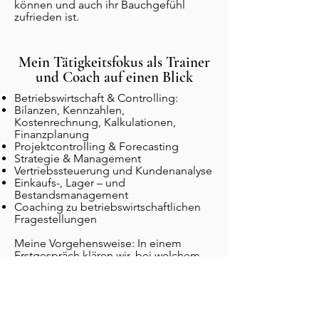
können und auch ihr Bauchgefühl
zufrieden ist.
Mein Tätigkeitsfokus als Trainer
und Coach auf einen Blick
Betriebswirtschaft & Controlling:
Bilanzen, Kennzahlen,
Kostenrechnung, Kalkulationen,
Finanzplanung
Projektcontrolling & Forecasting
Strategie & Management
Vertriebssteuerung und Kundenanalyse
Einkaufs-, Lager – und
Bestandsmanagement
Coaching zu betriebswirtschaftlichen
Fragestellungen
Meine Vorgehensweise: In einem
Erstgespräch klären wir, bei welchem
Thema Sie in Ihrer Organisation Wissen
aufbauen und vertiefen wollen. Die
Trainingsinhalte und Formate werden
immer auf den Unternehmenskontext,
die Anforderungen abgestimmt.