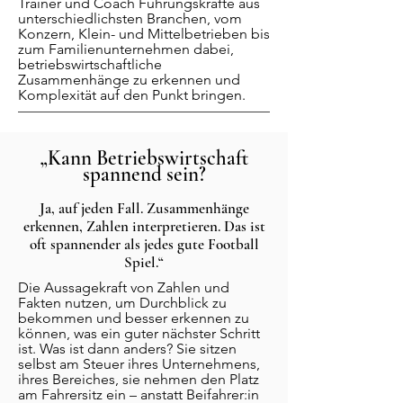
Trainer und Coach Führungskräfte aus
unterschiedlichsten Branchen, vom
Konzern, Klein- und Mittelbetrieben bis
zum Familienunternehmen dabei,
betriebswirtschaftliche
Zusammenhänge zu erkennen und
Komplexität auf den Punkt bringen.
„Kann Betriebswirtschaft
spannend sein?
Ja, auf jeden Fall. Zusammenhänge
erkennen, Z
ahlen interpretieren. Das ist
oft s
pannender als jedes gute Football
Spiel.“
Die Aussagekraft von Zahlen und
Fakten nutzen, um Durchblick zu
bekommen und besser erkennen zu
können, was ein guter nächster Schritt
ist. Was ist dann anders? Sie sitzen
selbst am Steuer ihres Unternehmens,
ihres Bereiches, sie nehmen den Platz
am Fahrersitz ein – anstatt Beifahrer:in